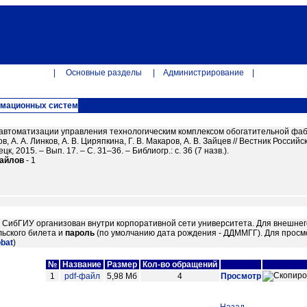
|
Основные разделы
|
Администрирование
|
рмационных систем
автоматизации управления технологическим комплексом обогатительной фабрики
в, А. А. Линков, А. В. Циряпкина, Г. В. Макаров, А. В. Зайцев // Вестник Рос
к, 2015. – Вып. 17. – С. 31–36. – Библиогр.: с. 36 (7 назв.).
файлов
- 1
м СибГИУ организован внутри корпоративной сети университета. Для внешнег
ьского билета и
пароль
(по умолчанию дата рождения - ДДММГГ). Для просм
obat
)
№
Название
Размер
Кол-во обращений
1
pdf-файл
5,98 Мб
4
Просмотр