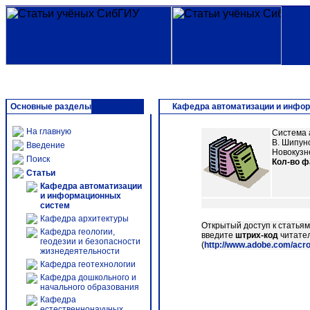
Основные разделы
Кафедра автоматизации и инфо
На главную
Система 
В. Шипуно
Введение
Новокузнец
Поиск
Кол-во 
Статьи
Кафедра автоматизации
и информационных
систем
Кафедра архитектуры
Открытый доступ к статья
Кафедра геологии,
введите
штрих-код
читател
геодезии и безопасности
(
http://www.adobe.com/acr
жизнедеятельности
Кафедра геотехнологии
Кафедра дошкольного и
начального образования
Кафедра
естественнонаучных