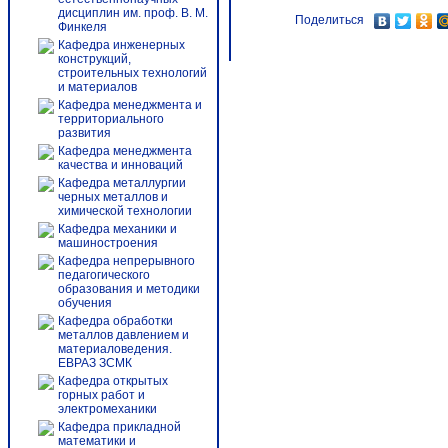
дисциплин им. проф. В. М.
Поделиться
Финкеля
Кафедра инженерных
конструкций,
строительных технологий
и материалов
Кафедра менеджмента и
территориального
развития
Кафедра менеджмента
качества и инноваций
Кафедра металлургии
черных металлов и
химической технологии
Кафедра механики и
машиностроения
Кафедра непрерывного
педагогического
образования и методики
обучения
Кафедра обработки
металлов давлением и
материаловедения.
ЕВРАЗ ЗСМК
Кафедра открытых
горных работ и
электромеханики
Кафедра прикладной
математики и