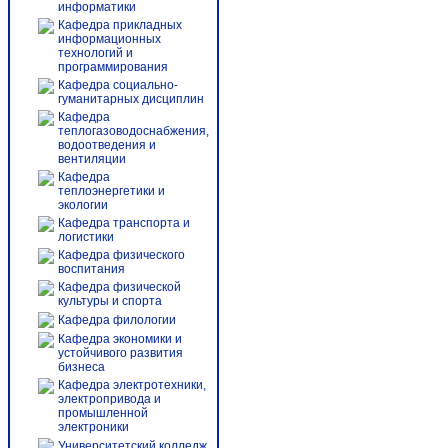
информатики
Кафедра прикладных
информационных
технологий и
программирования
Кафедра социально-
гуманитарных дисциплин
Кафедра
теплогазоводоснабжения,
водоотведения и
вентиляции
Кафедра
теплоэнергетики и
экологии
Кафедра транспорта и
логистики
Кафедра физического
воспитания
Кафедра физической
культуры и спорта
Кафедра филологии
Кафедра экономики и
устойчивого развития
бизнеса
Кафедра электротехники,
электропривода и
промышленной
электроники
Университетский колледж