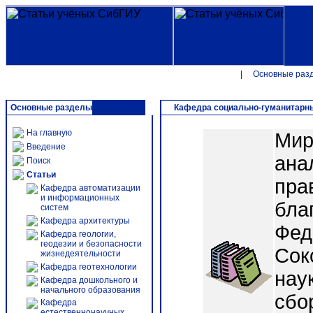
|
Основные раз
Основные разделы
Кафедра социально-гуманитарн
На главную
Мир
Введение
ана
Поиск
Статьи
пра
Кафедра автоматизации
и информационных
бла
систем
Кафедра архитектуры
Фед
Кафедра геологии,
геодезии и безопасности
Сок
жизнедеятельности
Кафедра геотехнологии
нау
Кафедра дошкольного и
начального образования
сбо
Кафедра
естественнонаучных