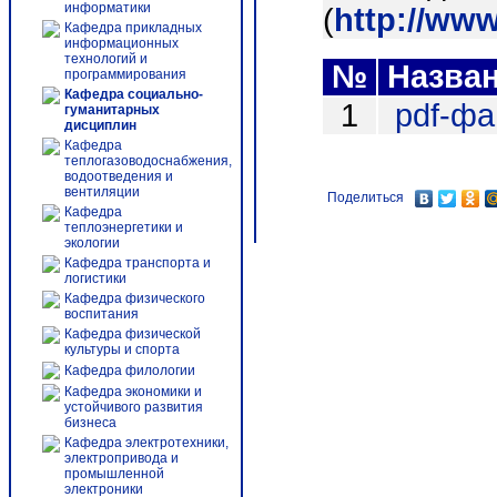
информатики
(
http://ww
Кафедра прикладных
информационных
технологий и
№
Назва
программирования
Кафедра социально-
1
pdf-ф
гуманитарных
дисциплин
Кафедра
теплогазоводоснабжения,
водоотведения и
вентиляции
Поделиться
Кафедра
теплоэнергетики и
экологии
Кафедра транспорта и
логистики
Кафедра физического
воспитания
Кафедра физической
культуры и спорта
Кафедра филологии
Кафедра экономики и
устойчивого развития
бизнеса
Кафедра электротехники,
электропривода и
промышленной
электроники