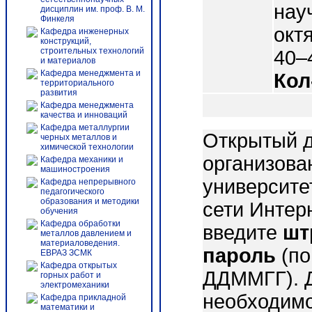
нау
дисциплин им. проф. В. М.
Финкеля
октя
Кафедра инженерных
конструкций,
строительных технологий
40–
и материалов
Кафедра менеджмента и
Кол
территориального
развития
Кафедра менеджмента
качества и инноваций
Кафедра металлургии
Открытый д
черных металлов и
химической технологии
организова
Кафедра механики и
машиностроения
университе
Кафедра непрерывного
педагогического
образования и методики
сети Интер
обучения
Кафедра обработки
введите
шт
металлов давлением и
материаловедения.
пароль
(по
ЕВРАЗ ЗСМК
Кафедра открытых
ДДММГГ). 
горных работ и
электромеханики
необходимо
Кафедра прикладной
математики и