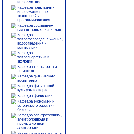
информатики
Кафедра прикладных
информационных
технологий и
программирования
Кафедра социально-
гуманитарных дисциплин
Кафедра
теплогазоводоснабжения,
водоотведения и
вентиляции
Кафедра
теплоэнергетики и
экологии
Кафедра транспорта и
логистики
Кафедра физического
воспитания
Кафедра физической
культуры и спорта
Кафедра филологии
Кафедра экономики и
устойчивого развития
бизнеса
Кафедра электротехники,
электропривода и
промышленной
электроники
Университетский колледж