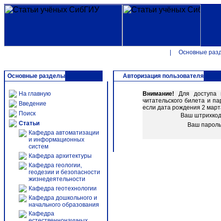
|
Основные раз
Основные разделы
Авторизация пользователя
На главную
Внимание!
Для доступа к
читательского билета и п
Введение
если дата рождения 2 марта
Поиск
Ваш штрихко
Статьи
Ваш парол
Кафедра автоматизации
и информационных
систем
Кафедра архитектуры
Кафедра геологии,
геодезии и безопасности
жизнедеятельности
Кафедра геотехнологии
Кафедра дошкольного и
начального образования
Кафедра
естественнонаучных