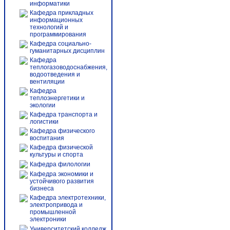
информатики
Кафедра прикладных
информационных
технологий и
программирования
Кафедра социально-
гуманитарных дисциплин
Кафедра
теплогазоводоснабжения,
водоотведения и
вентиляции
Кафедра
теплоэнергетики и
экологии
Кафедра транспорта и
логистики
Кафедра физического
воспитания
Кафедра физической
культуры и спорта
Кафедра филологии
Кафедра экономики и
устойчивого развития
бизнеса
Кафедра электротехники,
электропривода и
промышленной
электроники
Университетский колледж