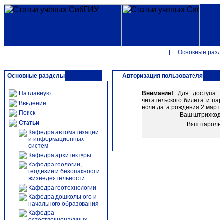
|
Основные раз
Основные разделы
Авторизация пользователя
На главную
Внимание!
Для доступа к
читательского билета и п
Введение
если дата рождения 2 марта
Поиск
Ваш штрихко
Статьи
Ваш парол
Кафедра автоматизации
и информационных
систем
Кафедра архитектуры
Кафедра геологии,
геодезии и безопасности
жизнедеятельности
Кафедра геотехнологии
Кафедра дошкольного и
начального образования
Кафедра
естественнонаучных