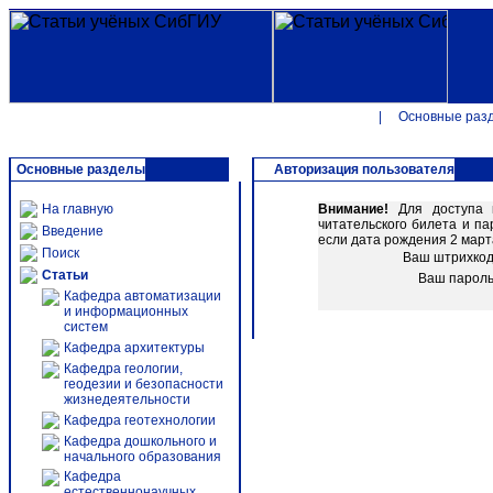
|
Основные раз
Основные разделы
Авторизация пользователя
На главную
Внимание!
Для доступа к
читательского билета и п
Введение
если дата рождения 2 марта
Поиск
Ваш штрихко
Статьи
Ваш парол
Кафедра автоматизации
и информационных
систем
Кафедра архитектуры
Кафедра геологии,
геодезии и безопасности
жизнедеятельности
Кафедра геотехнологии
Кафедра дошкольного и
начального образования
Кафедра
естественнонаучных