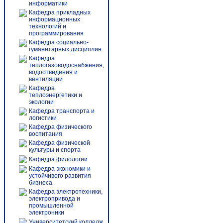
информатики
Кафедра прикладных
информационных
технологий и
программирования
Кафедра социально-
гуманитарных дисциплин
Кафедра
теплогазоводоснабжения,
водоотведения и
вентиляции
Кафедра
теплоэнергетики и
экологии
Кафедра транспорта и
логистики
Кафедра физического
воспитания
Кафедра физической
культуры и спорта
Кафедра филологии
Кафедра экономики и
устойчивого развития
бизнеса
Кафедра электротехники,
электропривода и
промышленной
электроники
Университетский колледж