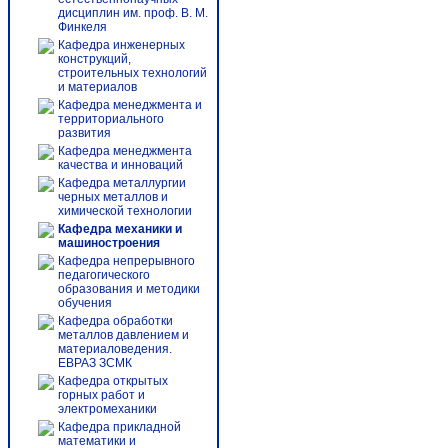
дисциплин им. проф. В. М.
Финкеля
Кафедра инженерных
конструкций,
строительных технологий
и материалов
Кафедра менеджмента и
территориального
развития
Кафедра менеджмента
качества и инноваций
Кафедра металлургии
черных металлов и
химической технологии
Кафедра механики и
машиностроения
Кафедра непрерывного
педагогического
образования и методики
обучения
Кафедра обработки
металлов давлением и
материаловедения.
ЕВРАЗ ЗСМК
Кафедра открытых
горных работ и
электромеханики
Кафедра прикладной
математики и