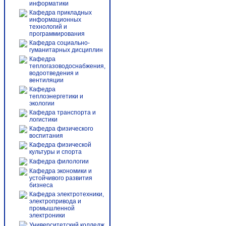
информатики
Кафедра прикладных
информационных
технологий и
программирования
Кафедра социально-
гуманитарных дисциплин
Кафедра
теплогазоводоснабжения,
водоотведения и
вентиляции
Кафедра
теплоэнергетики и
экологии
Кафедра транспорта и
логистики
Кафедра физического
воспитания
Кафедра физической
культуры и спорта
Кафедра филологии
Кафедра экономики и
устойчивого развития
бизнеса
Кафедра электротехники,
электропривода и
промышленной
электроники
Университетский колледж