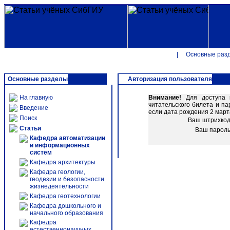
|
Основные раз
Основные разделы
Авторизация пользователя
На главную
Внимание!
Для доступа к
читательского билета и п
Введение
если дата рождения 2 марта
Поиск
Ваш штрихко
Статьи
Ваш парол
Кафедра автоматизации
и информационных
систем
Кафедра архитектуры
Кафедра геологии,
геодезии и безопасности
жизнедеятельности
Кафедра геотехнологии
Кафедра дошкольного и
начального образования
Кафедра
естественнонаучных