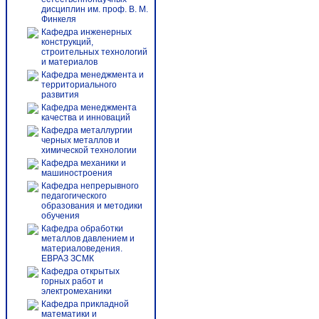
дисциплин им. проф. В. М.
Финкеля
Кафедра инженерных
конструкций,
строительных технологий
и материалов
Кафедра менеджмента и
территориального
развития
Кафедра менеджмента
качества и инноваций
Кафедра металлургии
черных металлов и
химической технологии
Кафедра механики и
машиностроения
Кафедра непрерывного
педагогического
образования и методики
обучения
Кафедра обработки
металлов давлением и
материаловедения.
ЕВРАЗ ЗСМК
Кафедра открытых
горных работ и
электромеханики
Кафедра прикладной
математики и