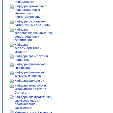
информатики
Кафедра прикладных
информационных
технологий и
программирования
Кафедра социально-
гуманитарных дисциплин
Кафедра
теплогазоводоснабжения,
водоотведения и
вентиляции
Кафедра
теплоэнергетики и
экологии
Кафедра транспорта и
логистики
Кафедра физического
воспитания
Кафедра физической
культуры и спорта
Кафедра филологии
Кафедра экономики и
устойчивого развития
бизнеса
Кафедра электротехники,
электропривода и
промышленной
электроники
Университетский колледж