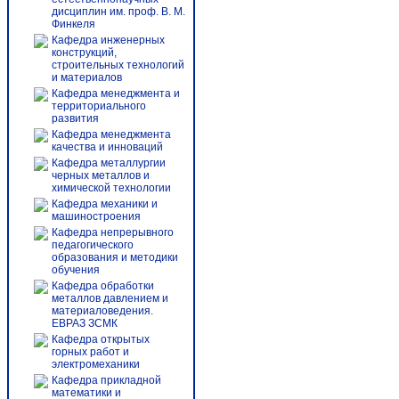
дисциплин им. проф. В. М.
Финкеля
Кафедра инженерных
конструкций,
строительных технологий
и материалов
Кафедра менеджмента и
территориального
развития
Кафедра менеджмента
качества и инноваций
Кафедра металлургии
черных металлов и
химической технологии
Кафедра механики и
машиностроения
Кафедра непрерывного
педагогического
образования и методики
обучения
Кафедра обработки
металлов давлением и
материаловедения.
ЕВРАЗ ЗСМК
Кафедра открытых
горных работ и
электромеханики
Кафедра прикладной
математики и