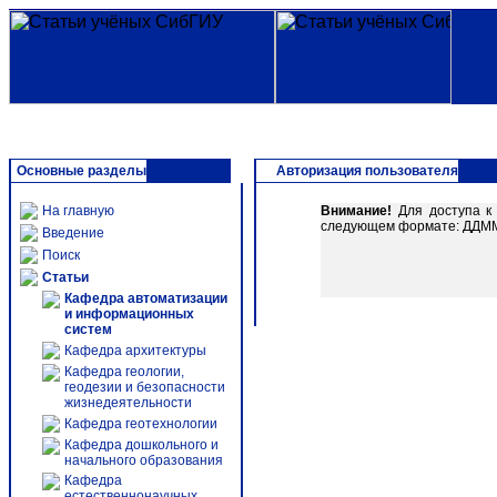
Основные разделы
Авторизация пользователя
На главную
Внимание!
Для доступа к 
следующем формате: ДДММГГ
Введение
Поиск
Статьи
Кафедра автоматизации
и информационных
систем
Кафедра архитектуры
Кафедра геологии,
геодезии и безопасности
жизнедеятельности
Кафедра геотехнологии
Кафедра дошкольного и
начального образования
Кафедра
естественнонаучных