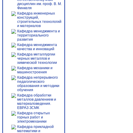
дисциплин им. проф. В. М.
Финкеля
Кафедра инженерных
конструкций,
строительных технологий
и материалов
Кафедра менеджмента и
территориального
развития
Кафедра менеджмента
качества и инноваций
Кафедра металлургии
черных металлов и
химической технологии
Кафедра механики и
машиностроения
Кафедра непрерывного
педагогического
образования и методики
обучения
Кафедра обработки
металлов давлением и
материаловедения.
ЕВРАЗ ЗСМК
Кафедра открытых
горных работ и
электромеханики
Кафедра прикладной
математики и