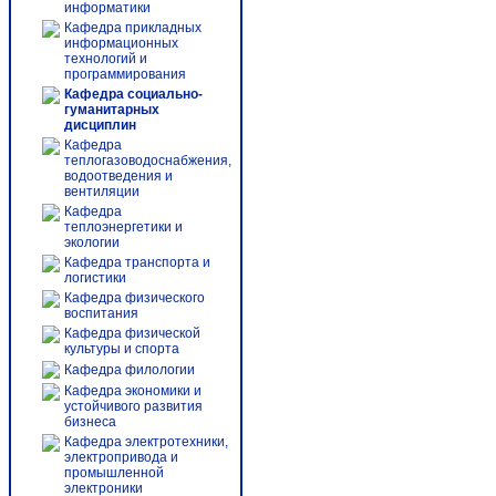
информатики
Кафедра прикладных
информационных
технологий и
программирования
Кафедра социально-
гуманитарных
дисциплин
Кафедра
теплогазоводоснабжения,
водоотведения и
вентиляции
Кафедра
теплоэнергетики и
экологии
Кафедра транспорта и
логистики
Кафедра физического
воспитания
Кафедра физической
культуры и спорта
Кафедра филологии
Кафедра экономики и
устойчивого развития
бизнеса
Кафедра электротехники,
электропривода и
промышленной
электроники