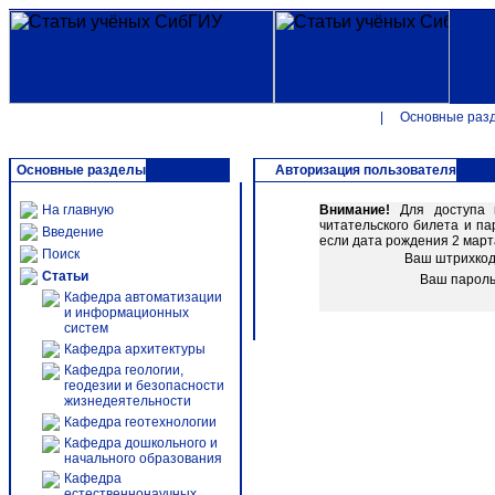
|
Основные раз
Основные разделы
Авторизация пользователя
На главную
Внимание!
Для доступа к
читательского билета и п
Введение
если дата рождения 2 марта
Поиск
Ваш штрихко
Статьи
Ваш парол
Кафедра автоматизации
и информационных
систем
Кафедра архитектуры
Кафедра геологии,
геодезии и безопасности
жизнедеятельности
Кафедра геотехнологии
Кафедра дошкольного и
начального образования
Кафедра
естественнонаучных